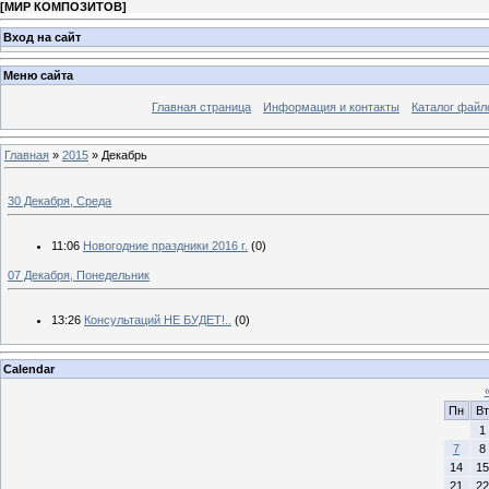
[
МИР КОМПОЗИТОВ
]
Вход на сайт
Меню сайта
Главная страница
Информация и контакты
Каталог файл
Главная
»
2015
»
Декабрь
30 Декабря, Среда
11:06
Новогодние праздники 2016 г.
(0)
07 Декабря, Понедельник
13:26
Консультаций НЕ БУДЕТ!..
(0)
Calendar
Пн
Вт
1
7
8
14
15
21
22