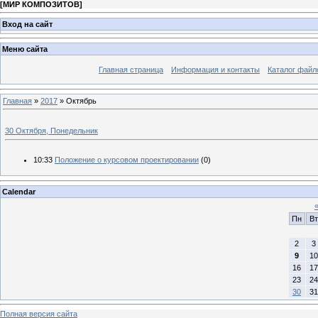
[
МИР КОМПОЗИТОВ
]
Вход на сайт
Меню сайта
Главная страница
Информация и контакты
Каталог файл
Главная
»
2017
»
Октябрь
30 Октября, Понедельник
10:33
Положение о курсовом проектировании
(0)
Calendar
Пн
Вт
2
3
9
10
16
17
23
24
30
31
Полная версия сайта