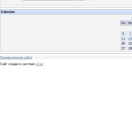
Calendar
Пн
Вт
6
7
13
14
20
21
27
28
Полная версия сайта
Сайт создан в системе
uCoz