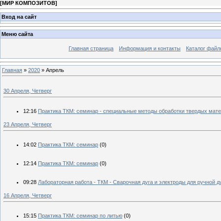
[
МИР КОМПОЗИТОВ
]
Вход на сайт
Меню сайта
Главная страница
Информация и контакты
Каталог файл
Главная
»
2020
»
Апрель
30 Апреля, Четверг
12:16
Практика ТКМ: семинар - специальные методы обработки твердых мат
23 Апреля, Четверг
14:02
Практика ТКМ: семинар
(0)
12:14
Практика ТКМ: семинар
(0)
09:28
Лабораторная работа - ТКМ - Сварочная дуга и электроды для ручной д
16 Апреля, Четверг
15:15
Практика ТКМ: семинар по литью
(0)