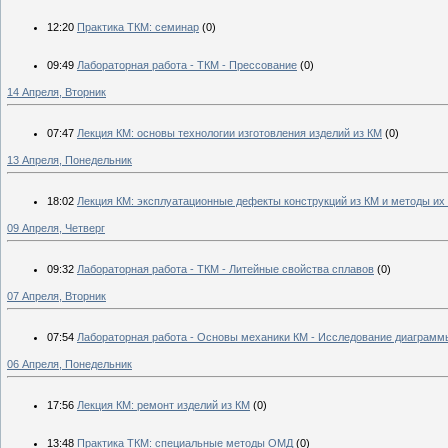
12:20
Практика ТКМ: семинар
(0)
09:49
Лабораторная работа - ТКМ - Прессование
(0)
14 Апреля, Вторник
07:47
Лекция КМ: основы технологии изготовления изделий из КМ
(0)
13 Апреля, Понедельник
18:02
Лекция КМ: эксплуатационные дефекты конструкций из КМ и методы их
09 Апреля, Четверг
09:32
Лабораторная работа - ТКМ - Литейные свойства сплавов
(0)
07 Апреля, Вторник
07:54
Лабораторная работа - Основы механики КМ - Исследование диаграмм
06 Апреля, Понедельник
17:56
Лекция КМ: ремонт изделий из КМ
(0)
13:48
Практика ТКМ: специальные методы ОМД
(0)