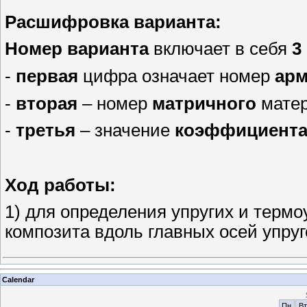
Расшифровка варианта:
Номер варианта
включает в себя
3
-
первая
цифра означает номер
ар
-
вторая
– номер
матричного
матер
-
третья
– значение
коэффициента
Ход работы:
1) для определения упругих и термо
композита вдоль главных осей упру
Calendar
Пн
Вт