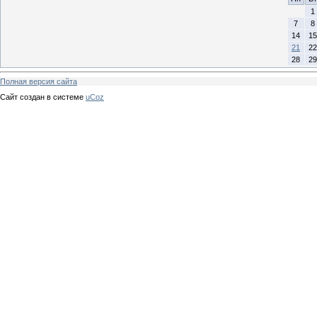
1
7
8
14
15
21
22
28
29
Полная версия сайта
Сайт создан в системе
uCoz